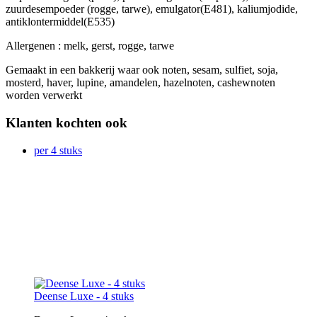
zuurdesempoeder (rogge, tarwe), emulgator(E481), kaliumjodide,
antiklontermiddel(E535)
Allergenen : melk, gerst, rogge, tarwe
Gemaakt in een bakkerij waar ook noten, sesam, sulfiet, soja,
mosterd, haver, lupine, amandelen, hazelnoten, cashewnoten
worden verwerkt
Klanten kochten ook
per 4 stuks
Deense Luxe - 4 stuks