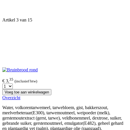
Artikel 3 van 15
35
€ 3,
(inclusief btw)
Voeg toe aan winkelwagen
Overzicht
Water, volkorentarwemeel, tarwebloem, gist, bakkerszout,
meelverbeteraar(E300), tarwemoutmeel, weipoeder (melk),
gerstemoutextract (gerst, tarwe), veldbonenmeel, dextrose, suiker,
gebrande suiker, gerstemoutmeel, emulgator(E482), geheel gehard
en plantaardig vet (palm), plantaardige olie (raapzaad),